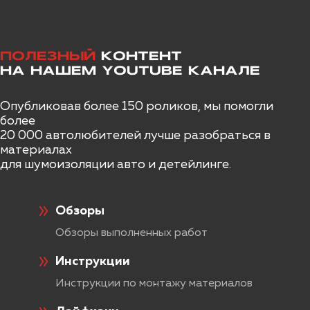
пакет Комфорт
Очень популярный пикап Тойота Хайлюкс
RAVON
приехал к нам по предварительной записи
ПОЛЕЗНЫЙ
КОНТЕНТ
на полную шумоизоляцию салона,
НА НАШЕМ YOUTUBE КАНАЛЕ
VOYAH
которую мы выполним за Один День в
любом из трех пакетов исполнений:
Оптимальный, Премиум и Премиум
Опубликовав более 150 роликов, мы помогли
JAECCO
Экслюзив!
более
20 000 автолюбителей лучше разобраться в
ПОДРОБНЕЕ >>
материалах
INFINITI
для шумоизоляции авто и детейлинге.
Шумоизоляция Toyota Land
JAC
Cruiser 70 в Алматы
Обзоры
Пакет Премиум
Обзоры выполненных работ
BELGEE
Полная шумоизоляция Toyota Land Cruiser
Инструкции
70 в максимальном пакете «Элит».
JAECOO
Инструкции по монтажу материалов
ПОДРОБНЕЕ >>