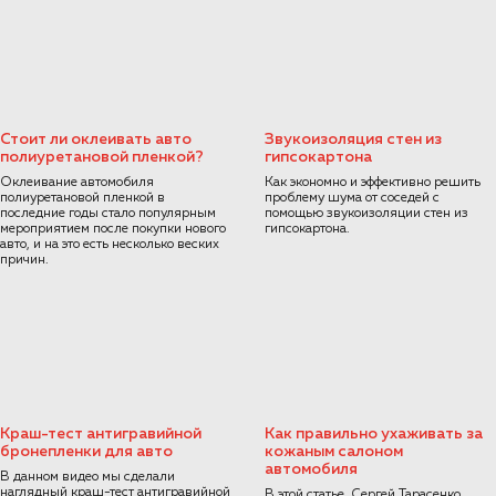
Стоит ли оклеивать авто
Звукоизоляция стен из
полиуретановой пленкой?
гипсокартона
Оклеивание автомобиля
Как экономно и эффективно решить
полиуретановой пленкой в
проблему шума от соседей с
последние годы стало популярным
помощью звукоизоляции стен из
мероприятием после покупки нового
гипсокартона.
авто, и на это есть несколько веских
причин.
Краш-тест антигравийной
Как правильно ухаживать за
бронепленки для авто
кожаным салоном
автомобиля
В данном видео мы сделали
наглядный краш-тест антигравийной
В этой статье, Сергей Тарасенко,