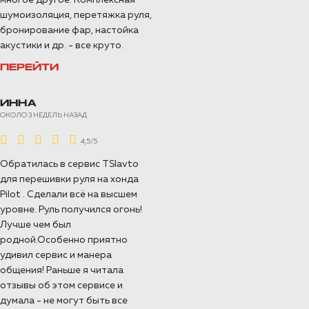
многое другое. Комплексная
шумоизоляция, перетяжка руля,
бронирование фар, настойка
акустики и др. - все круто.
ПЕРЕЙТИ
ИННА
ОКОЛО 3 НЕДЕЛЬ НАЗАД
4,5/5
Обратилась в сервис TSIavto
для перешивки руля на хонда
Pilot . Сделали всё на высшем
уровне. Руль получился огонь!
Лучше чем был
родной.Особенно приятно
удивил сервис и манера
общения! Раньше я читала
отзывы об этом сервисе и
думала - не могут быть все