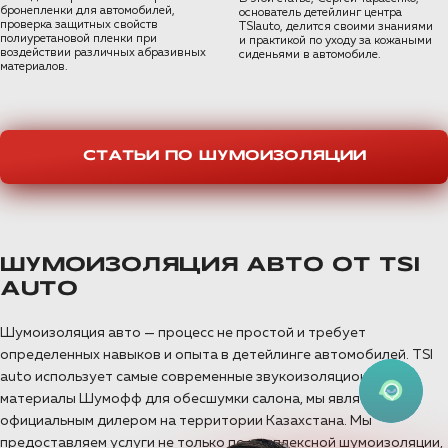
бронепленки для автомобилей,
основатель детейлинг центра
проверка защитных свойств
TSIauto, делится своими знаниями
полиуретановой пленки при
и практикой по уходу за кожаными
воздействии различных абразивных
сиденьями в автомобиле.
материалов.
СТАТЬИ ПО ШУМОИЗОЛЯЦИИ
ШУМОИЗОЛЯЦИЯ АВТО ОТ TSI
AUTO
Шумоизоляция авто — процесс не простой и требует
определенных навыков и опыта в детейлинге автомобилей. TSI
auto использует самые современные звукоизоляционные
материалы Шумофф для обесшумки салона, мы являемся
официальным дилером на территории Казахстана. Мы
предоставляем услуги не только по комплексной шумоизоляции,