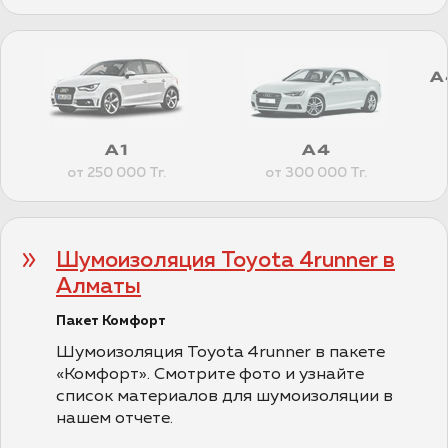
CITROEN
A
EXEED
FAW
A1
A4
от 250 000 Тг.
от 300 000 Тг.
FIAT
Шумоизоляция Toyota 4runner в
FORD
Алматы
Пакет Комфорт
GEELY
Шумоизоляция Toyota 4runner в пакете
«Комфорт». Смотрите фото и узнайте
HAVAL
список материалов для шумоизоляции в
нашем отчете.