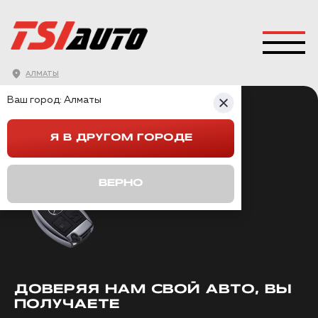
АЛМАТЫ
Ваш город:
Алматы
ТОП
ОВАЯ
ОБЕСШУМКА
Я В ДРУГОМ ГОРОДЕ
АВТОМОБИЛЯ
ВЕРНО
ДОВЕРЯЯ НАМ СВОЙ АВТО, ВЫ
ПОЛУЧАЕТЕ