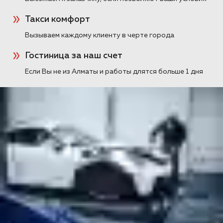
Сегодня в работе кроссовер Toyota RAV 4
пятого поколения в пакете «Комфорт».
Такси комфорт
Покажем фотографии и подробный список
материалов для шуоизоляции в нашей
Вызываем каждому клиенту в черте города
статье.
Гостиница за наш счет
ПОДРОБНЕЕ >>
Если Вы не из Алматы и работы длятся больше 1 дня
Toyota RAV4 шумоизоляция арок
в Алматы
Шумоизоляция арок снаружи
Шумоизоляция колесных арок снаружи и
войлочных подкрылок на Toyota RAV4 5
поколения.
ПОДРОБНЕЕ >>
Правильная шумоизоляция