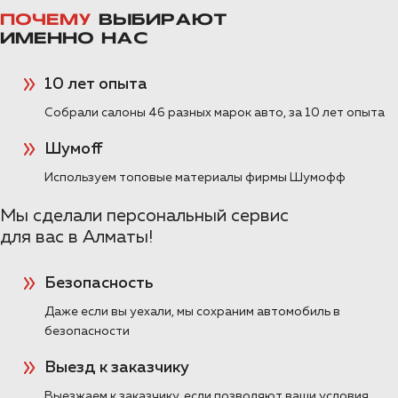
ПОЧЕМУ
ВЫБИРАЮТ
ПОДРОБНЕЕ >>
ИМЕННО НАС
10 лет опыта
Шумоизоляция Toyota Land
Cruiser Prado 250 в Алматы
Собрали салоны 46 разных марок авто, за 10 лет опыта
Пакет Элит
Шумoff
Полная шумоизоляция Toyota Land Cruiser
Используем топовые материалы фирмы Шумофф
Prado 250. Посмотрите фото и подробный
список материалов для шумоизоляции в
Мы сделали персональный сервис
нашем отчете.
для вас в Алматы!
ПОДРОБНЕЕ >>
Безопасность
Даже если вы уехали, мы сохраним автомобиль в
Шумоизоляция Toyota RAV 4 в
безопасности
пакете Комфорт
Выезд к заказчику
Пакет Комфорт
Выезжаем к заказчику, если позволяют ваши условия