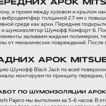
РЕДНИХ АРОК MITSU
алону, и проем между кузовом и крылом 
й вибродемпфер толщиной 2.7 мм с повыш
ивной среде как арки. Передние подкрыл
 и шумоизолятор Шумофф Комфорт 6. По
элементы заливаем жидким полимером, т
 от механических повреждений. После 
ДНИХ АРОК MITSUBI
ию Шумофф Black Jack по всей поверхнос
иалы монтируем по принципу передних, Ш
АБОТ ПО ШУМОИЗОЛЯЦИИ АРОК
hi Pajero мы выполним за 5-6 часов. В э