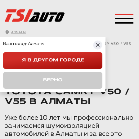
АЛМАТЫ
ГЛАВНАЯ
→
TOYOTA
→
CAMRY V55
→
Ваш город:
Алматы
ПРАВИЛЬНАЯ ШУМОИЗОЛЯЦИЯ TOYOTA CAMRY V50 / V55
В АЛМАТЫ
Я В ДРУГОМ ГОРОДЕ
ПРАВИЛЬНАЯ
ВЕРНО
ШУМОИЗОЛЯЦИЯ
TOYOTA CAMRY V50 /
V55 В АЛМАТЫ
Уже более 10 лет мы профессионально
занимаемся шумоизоляцией
автомобилей в Алматы и за все это