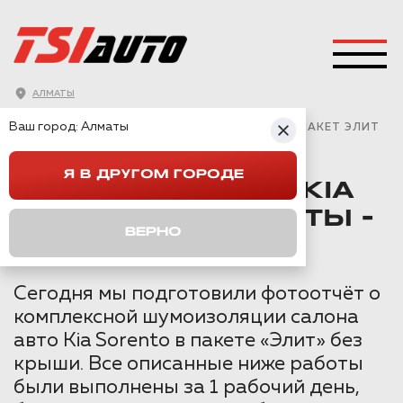
АЛМАТЫ
ГЛАВНАЯ
→
KIA
→
SORENTO 4
→
Ваш город:
Алматы
ШУМОИЗОЛЯЦИЯ KIA SORENTO В АЛМАТЫ - ПАКЕТ ЭЛИТ
Я В ДРУГОМ ГОРОДЕ
ШУМОИЗОЛЯЦИЯ KIA
SORENTO В АЛМАТЫ -
ВЕРНО
ПАКЕТ ЭЛИТ
Сегодня мы подготовили фотоотчёт о
комплексной шумоизоляции салона
авто Kia Sorento в пакете «Элит» без
крыши. Все описанные ниже работы
были выполнены за 1 рабочий день,