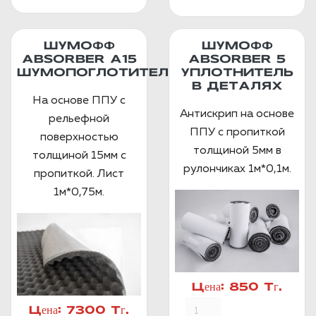
ШУМОФФ
ШУМОФФ
ABSORBER А15
ABSORBER 5
ШУМОПОГЛОТИТЕЛЬ
УПЛОТНИТЕЛЬ
В ДЕТАЛЯХ
На основе ППУ с
Антискрип на основе
рельефной
ППУ с пропиткой
поверхностью
толщиной 5мм в
толщиной 15мм с
рулончиках 1м*0,1м.
пропиткой. Лист
1м*0,75м.
Цена:
850 Тг.
Цена:
7300 Тг.