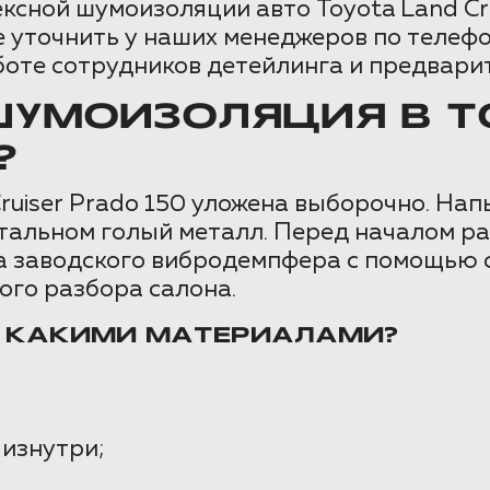
ксной шумоизоляции авто Toyota Land Cru
 уточнить у наших менеджеров по телефон
боте сотрудников детейлинга и предвари
ШУМОИЗОЛЯЦИЯ В T
?
ruiser Prado 150 уложена выборочно. На
 остальном голый металл. Перед началом р
а заводского вибродемпфера с помощью 
ого разбора салона.
И КАКИМИ МАТЕРИАЛАМИ?
 изнутри;