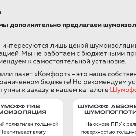
.
е мы дополнительно предлагаем шумоизол
 интересуются лишь ценой шумоизоляции
ацией. Мы не работаем с бюджетными пр
мендуем к самостоятельной установке.
ли пакет «Комфорт» - это наша собстве
граниченном бюджете! Но рекомендуем ус
тупны к заказу в нашем каталоге
Шумоф
УМОФФ П4В
ШУМОФФ ABSORB
МОИЗОЛЯЦИЯ
ШУМОПОГЛОТИ
ый полиэтилен толщиной
На основе ППУ с ре
Не впитывает влагу.
поверхностью толщино