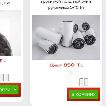
пропиткой толщиной 5мм в
0,75м.
рулончиках 1м*0,1м.
г.
Цена:
850 Тг.