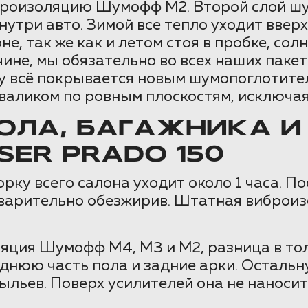
броизоляцию Шумофф М2. Второй слой ш
три авто. Зимой все тепло уходит вверх
не, так же как и летом стоя в пробке, со
ичине, мы обязательно во всех наших па
у всё покрывается новым шумопоглотител
аликом по ровным плоскостям, исключая 
ЛА, БАГАЖНИКА И
SER PRADO 150
орку всего салона уходит около 1 часа. П
едварительно обезжирив. Штатная виброиз
ция Шумофф М4, М3 и М2, разница в тол
днюю часть пола и задние арки. Остал
ыльев. Поверх усилителей она не наноси