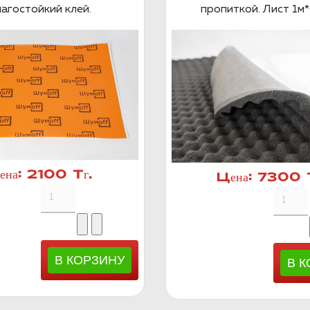
агостойкий клей.
пропиткой. Лист 1м*
ена:
2100 Тг.
Цена:
7300 Т