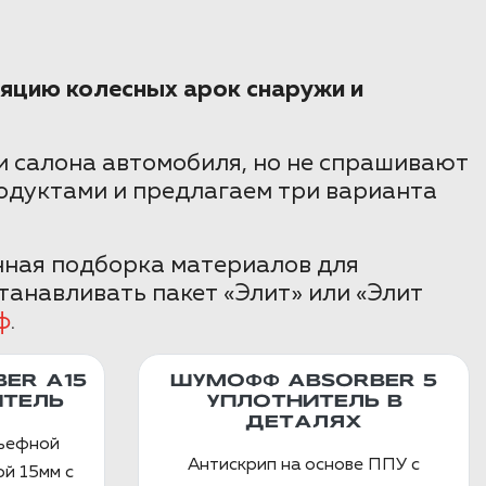
яцию колесных арок снаружи и
 салона автомобиля, но не спрашивают
одуктами и предлагаем три варианта
нная подборка материалов для
танавливать пакет «Элит» или «Элит
ф
.
ER А15
ШУМОФФ ABSORBER 5
ТЕЛЬ
УПЛОТНИТЕЛЬ В
ДЕТАЛЯХ
льефной
Антискрип на основе ППУ с
й 15мм с