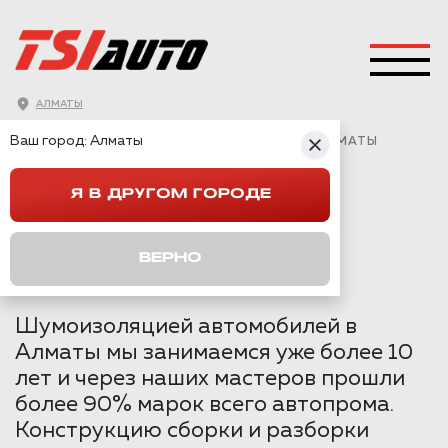
АЛМАТЫ
ГЛАВНАЯ
→
MITSUBISHI
→
ASX
→
Ваш город:
Алматы
MITSUBISHI ASX ШУМОИЗОЛЯЦИЯ АРОК В АЛМАТЫ
Я В ДРУГОМ ГОРОДЕ
MITSUBISHI ASX
ШУМОИЗОЛЯЦИЯ
ВЕРНО
АРОК В АЛМАТЫ
Шумоизоляцией автомобилей в
Алматы мы занимаемся уже более 10
лет и через наших мастеров прошли
более 90% марок всего автопрома.
Конструкцию сборки и разборки