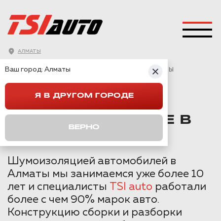
АЛМАТЫ
ГЛАВНАЯ
→
CHEVROLET
→
CRUZE
→
Ваш город:
Алматы
ШУМОИЗОЛЯЦИЯ CHEVROLET CRUZE В АЛМАТЫ
Я В ДРУГОМ ГОРОДЕ
ШУМОИЗОЛЯЦИЯ
CHEVROLET CRUZE В
ВЕРНО
АЛМАТЫ
Шумоизоляцией автомобилей в
Алматы мы занимаемся уже более 10
лет и специалисты
TSI auto
работали
более с чем 90% марок авто.
Конструкцию сборки и разборки