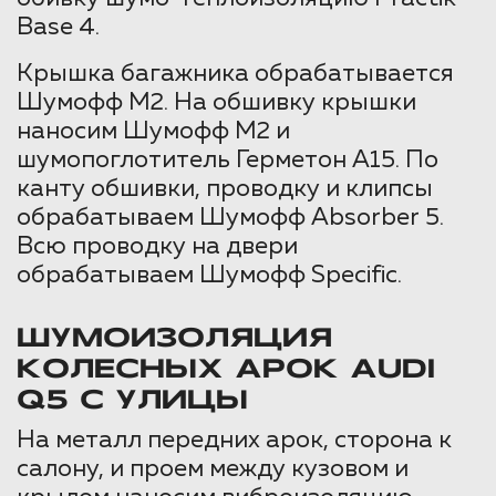
Base 4.
Крышка багажника обрабатывается
Шумофф М2. На обшивку крышки
наносим Шумофф М2 и
шумопоглотитель Герметон А15. По
канту обшивки, проводку и клипсы
обрабатываем Шумофф Absorber 5.
Всю проводку на двери
обрабатываем Шумофф Specific.
ШУМОИЗОЛЯЦИЯ
КОЛЕСНЫХ АРОК AUDI
Q5 С УЛИЦЫ
На металл передних арок, сторона к
салону, и проем между кузовом и