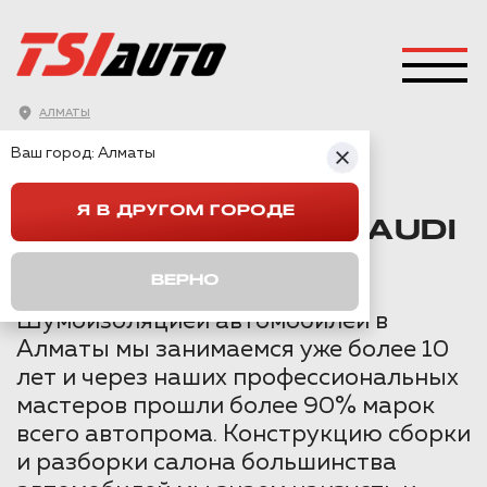
АЛМАТЫ
ГЛАВНАЯ
→
AUDI
→
Q5
→
Ваш город:
Алматы
ШУМОИЗОЛЯЦИЯ AUDI Q5 В АЛМАТЫ
Я В ДРУГОМ ГОРОДЕ
ШУМОИЗОЛЯЦИЯ AUDI
Q5 В АЛМАТЫ
ВЕРНО
Шумоизоляцией автомобилей в
Алматы мы занимаемся уже более 10
лет и через наших профессиональных
мастеров прошли более 90% марок
всего автопрома. Конструкцию сборки
и разборки салона большинства