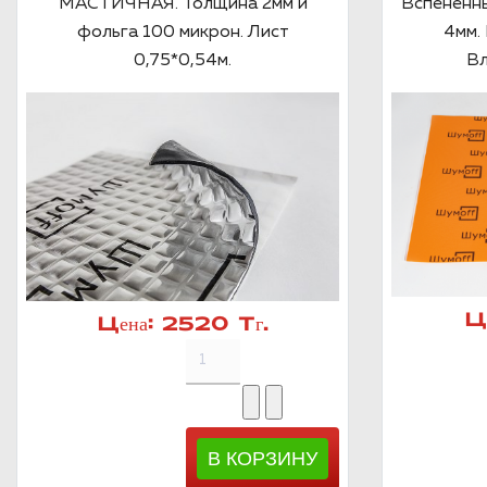
МАСТИЧНАЯ. Толщина 2мм и
Вспененн
фольга 100 микрон. Лист
4мм. 
0,75*0,54м.
Вл
Ц
Цена:
2520 Тг.