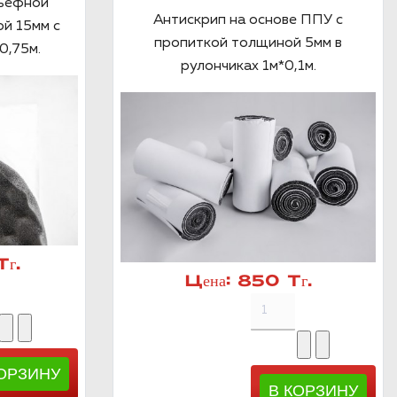
льефной
Антискрип на основе ППУ с
й 15мм с
пропиткой толщиной 5мм в
0,75м.
рулончиках 1м*0,1м.
г.
Цена:
850 Тг.