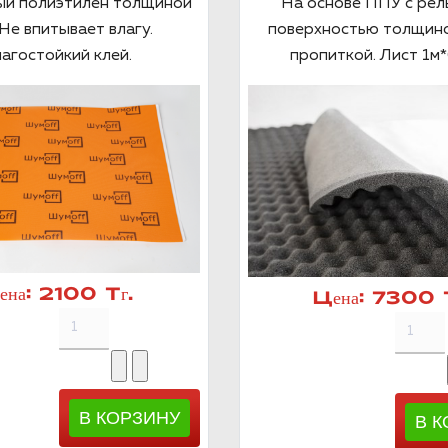
ый полиэтилен толщиной
На основе ППУ с ре
Не впитывает влагу.
поверхностью толщино
агостойкий клей.
пропиткой. Лист 1м*
ена:
2100 Тг.
Цена:
7300 Т