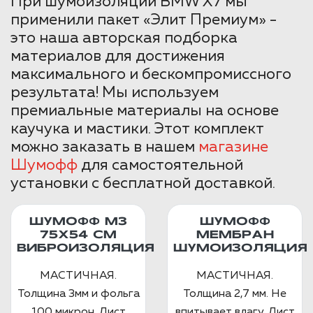
При шумоизоляции BMW X7 мы
применили пакет «Элит Премиум» -
это наша авторская подборка
материалов для достижения
максимального и бескомпромиссного
результата! Мы используем
премиальные материалы на основе
каучука и мастики. Этот комплект
можно заказать в нашем
магазине
Шумофф
для самостоятельной
установки с бесплатной доставкой.
ШУМОФФ М3
ШУМОФФ
75Х54 СМ
МЕМБРАН
ВИБРОИЗОЛЯЦИЯ
ШУМОИЗОЛЯЦИЯ
МАСТИЧНАЯ.
МАСТИЧНАЯ.
Толщина 3мм и фольга
Толщина 2,7 мм. Не
100 микрон. Лист
впитывает влагу. Лист