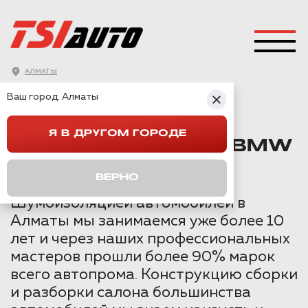
АЛМАТЫ
ГЛАВНАЯ
→
BMW
→
X7
→
Ваш город:
Алматы
ШУМОИЗОЛЯЦИЯ BMW X7 В АЛМАТЫ
Я В ДРУГОМ ГОРОДЕ
ШУМОИЗОЛЯЦИЯ BMW
X7 В АЛМАТЫ
ВЕРНО
Шумоизоляцией автомобилей в
Алматы мы занимаемся уже более 10
лет и через наших профессиональных
мастеров прошли более 90% марок
всего автопрома. Конструкцию сборки
и разборки салона большинства