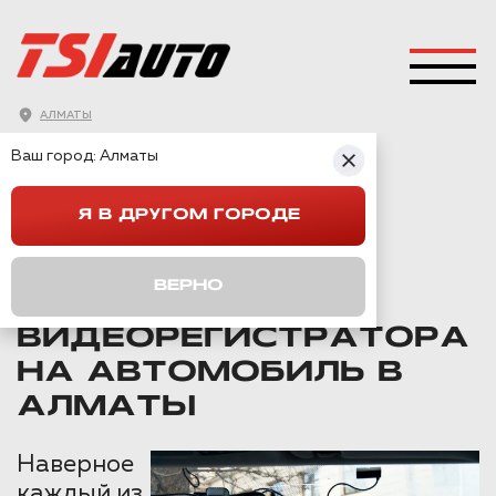
АЛМАТЫ
ГЛАВНАЯ
→
АВТОЗВУК И ОБОРУДОВАНИЕ
→
Ваш город:
Алматы
УСТАНОВКА ВИДЕОРЕГИСТРАТОРА
Я В ДРУГОМ ГОРОДЕ
УСТАНОВКА И
СКРЫТОЕ
ВЕРНО
ПОДКЛЮЧЕНИЕ
ВИДЕОРЕГИСТРАТОРА
НА АВТОМОБИЛЬ В
АЛМАТЫ
Наверное
каждый из