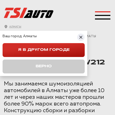
АЛМАТЫ
ГЛАВНАЯ
→
MERCEDES
→
E-CLASS (W212)
→
Ваш город:
Алматы
ШУМОИЗОЛЯЦИЯ MERCEDES BENZ W212 В АЛМАТЫ
Я В ДРУГОМ ГОРОДЕ
ШУМОИЗОЛЯЦИЯ
MERCEDES BENZ W212
ВЕРНО
В АЛМАТЫ
Мы занимаемся шумоизоляцией
автомобилей в Алматы уже более 10
лет и через наших мастеров прошли
более 90% марок всего автопрома.
Конструкцию сборки и разборки