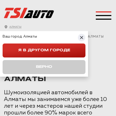
АЛМАТЫ
ГЛАВНАЯ
→
VOLKSWAGEN
→
CARAVELLE
→
Ваш город:
Алматы
ШУМОИЗОЛЯЦИЯ VOLKSWAGEN CARAVELLE В АЛМАТЫ
Я В ДРУГОМ ГОРОДЕ
ШУМОИЗОЛЯЦИЯ
VOLKSWAGEN
ВЕРНО
CARAVELLE В
АЛМАТЫ
Шумоизоляцией автомобилей в
Алматы мы занимаемся уже более 10
лет и через мастеров нашей студии
прошли более 90% марок всего