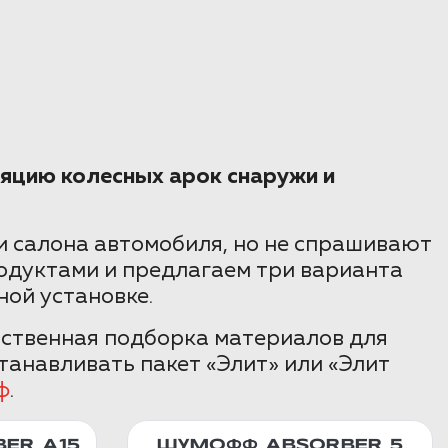
яцию колесных арок снаружи и
 салона автомобиля, но не спрашивают
одуктами и предлагаем три варианта
ной установке.
бственная подборка материалов для
танавливать пакет «Элит» или «Элит
ф
.
ER А15
ШУМОФФ ABSORBER 5