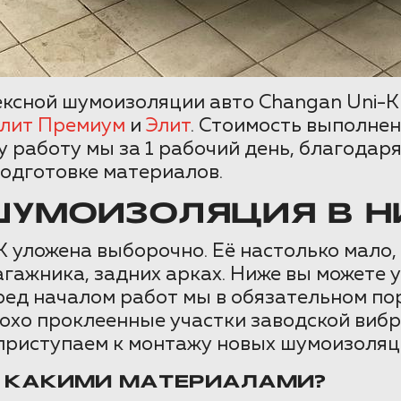
ексной шумоизоляции авто Changan Uni-K 
Элит Премиум
и
Элит
. Стоимость выполнен
 работу мы за 1 рабочий день, благодар
одготовке материалов.
УМОИЗОЛЯЦИЯ В НИ
уложена выборочно. Её настолько мало, ч
агажника, задних арках. Ниже вы можете у
ред началом работ мы в обязательном по
охо проклеенные участки заводской вибр
 приступаем к монтажу новых шумоизоля
И КАКИМИ МАТЕРИАЛАМИ?