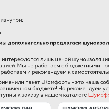
 изнутри;
.
е мы дополнительно предлагаем шумоизол
 интересуются лишь ценой шумоизоляции
ацией. Мы не работаем с бюджетными пр
 работаем и рекомендуем к самостоятель
именили пакет «Комфорт» - это наша со
граниченном бюджете! Но рекомендуем ус
тупны к заказу в нашем каталоге
Шумоф
УМОФФ П4В
ШУМОФФ ABSORB