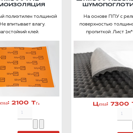
МОИЗОЛЯЦИЯ
ШУМОПОГЛОТИ
ый полиэтилен толщиной
На основе ППУ с ре
Не впитывает влагу.
поверхностью толщино
агостойкий клей.
пропиткой. Лист 1м*
ена:
2100 Тг.
Цена:
7300 Т