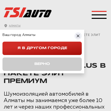
АЛМАТЫ
ГЛАВНАЯ
→
CHANGAN
→
CS75 PLUS
→
Ваш город:
Алматы
ШУМОИЗОЛЯЦИЯ CHANGAN CS75 PLUS В ПАКЕТЕ ЭЛИТ
ПРЕМИУМ
Я В ДРУГОМ ГОРОДЕ
ШУМОИЗОЛЯЦИЯ
ВЕРНО
CHANGAN CS75 PLUS В
ПАКЕТЕ ЭЛИТ
ПРЕМИУМ
Шумоизоляцией автомобилей в
Алматы мы занимаемся уже более 10
лет и через наших профессиональных