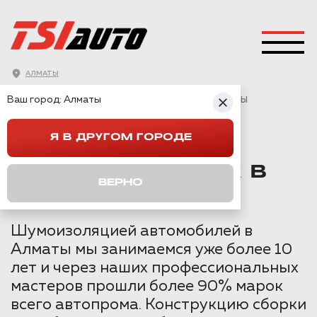
АЛМАТЫ
ГЛАВНАЯ
→
SUBARU
→
OUTBACK
→
Ваш город:
Алматы
ШУМОИЗОЛЯЦИЯ SUBARU OUTBACK В АЛМАТЫ
Я В ДРУГОМ ГОРОДЕ
ШУМОИЗОЛЯЦИЯ
SUBARU OUTBACK В
ВЕРНО
АЛМАТЫ
Шумоизоляцией автомобилей в
Алматы мы занимаемся уже более 10
лет и через наших профессиональных
мастеров прошли более 90% марок
всего автопрома. Конструкцию сборки