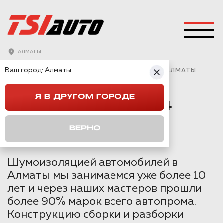
АЛМАТЫ
ГЛАВНАЯ
→
VOLKSWAGEN
→
ID.4
→
Ваш город:
Алматы
VOLKSWAGEN ID.4 ШУМОИЗОЛЯЦИЯ АРОК В АЛМАТЫ
Я В ДРУГОМ ГОРОДЕ
VOLKSWAGEN ID.4
ШУМОИЗОЛЯЦИЯ
ВЕРНО
АРОК В АЛМАТЫ
Шумоизоляцией автомобилей в
Алматы мы занимаемся уже более 10
лет и через наших мастеров прошли
более 90% марок всего автопрома.
Конструкцию сборки и разборки