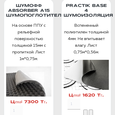
ШУМОФФ
PRACTIK BASE
ABSORBER А15
4
ШУМОПОГЛОТИТЕЛЬ
ШУМОИЗОЛЯЦИЯ
На основе ППУ с
Вспененный
рельефной
полиэтилен толщиной
поверхностью
4мм. Не впитывает
толщиной 15мм с
влагу. Лист
пропиткой. Лист
0,75м*0,56м.
1м*0,75м.
Цена:
1620 Тг.
Цена:
7300 Тг.