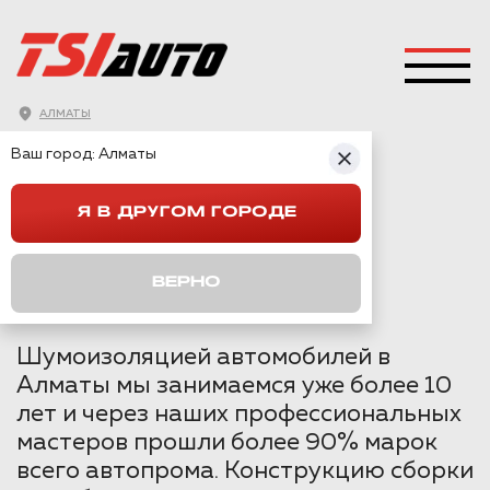
АЛМАТЫ
ГЛАВНАЯ
→
HYUNDAI
→
CRETA
→
Ваш город:
Алматы
ШУМОИЗОЛЯЦИЯ HYUNDAI CRETA В АЛМАТЫ
Я В ДРУГОМ ГОРОДЕ
ШУМОИЗОЛЯЦИЯ
HYUNDAI CRETA В
ВЕРНО
АЛМАТЫ
Шумоизоляцией автомобилей в
Алматы мы занимаемся уже более 10
лет и через наших профессиональных
мастеров прошли более 90% марок
всего автопрома. Конструкцию сборки