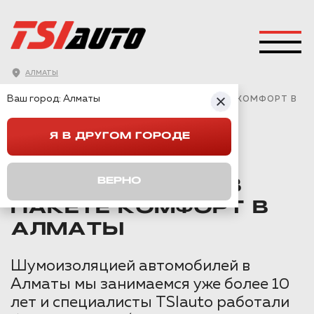
АЛМАТЫ
ГЛАВНАЯ
→
NISSAN
→
MURANO
→
Ваш город:
Алматы
ШУМОИЗОЛЯЦИЯ NISSAN MURANO В ПАКЕТЕ КОМФОРТ В
АЛМАТЫ
Я В ДРУГОМ ГОРОДЕ
ШУМОИЗОЛЯЦИЯ
ВЕРНО
NISSAN MURANO В
ПАКЕТЕ КОМФОРТ В
АЛМАТЫ
Шумоизоляцией автомобилей в
Алматы мы занимаемся уже более 10
лет и специалисты TSIauto работали