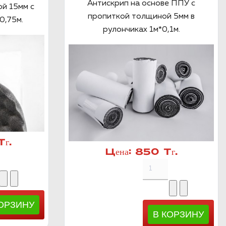
Антискрип на основе ППУ с
й 15мм с
пропиткой толщиной 5мм в
0,75м.
рулончиках 1м*0,1м.
г.
Цена:
850 Тг.