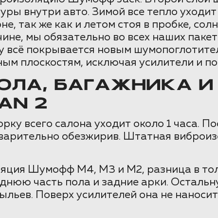
ры внутри авто. Зимой все тепло уходит 
не, так же как и летом стоя в пробке, со
ичине, мы обязательно во всех наших па
у всё покрывается новым шумопоглотите
ым плоскостям, исключая усилители и по
ЛА, БАГАЖНИКА И
AN 2
орку всего салона уходит около 1 часа. П
едварительно обезжирив. Штатная виброиз
ция Шумофф М4, М3 и М2, разница в тол
днюю часть пола и задние арки. Остал
ыльев. Поверх усилителей она не наноси