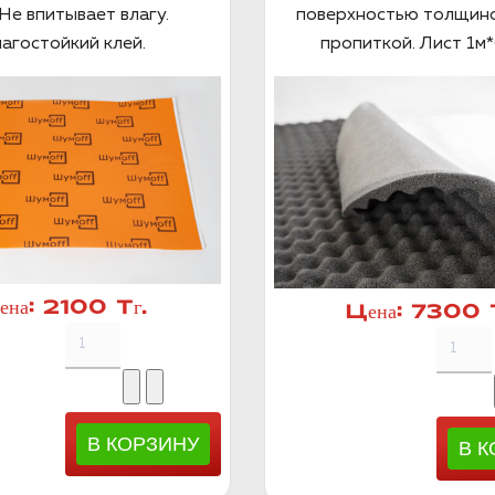
Не впитывает влагу.
поверхностью толщино
агостойкий клей.
пропиткой. Лист 1м*
ена:
2100 Тг.
Цена:
7300 Т