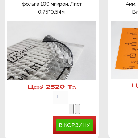
фольга 100 микрон. Лист
4мм. 
0,75*0,54м.
Вл
Ц
Цена:
2520 Тг.