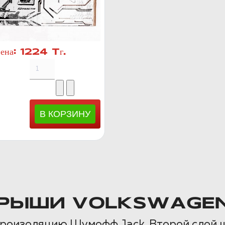
ена:
1224 Тг.
РЫШИ VOLKSWAGEN 
броизоляцию Шумофф Jack. Второй слой