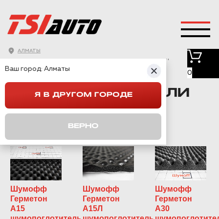
АЛМАТЫ
ГЛАВНАЯ
→
КАТАЛОГ
→
ШУМОПОГЛОТИТЕЛИ
Ваш город:
Алматы
0
ШУМОПОГЛОТИТЕЛИ
Я В ДРУГОМ ГОРОДЕ
ДЛЯ АВТО
ВЕРНО
Шумофф
Шумофф
Шумофф
Герметон
Герметон
Герметон
А15
А15Л
А30
шумопоглотитель
шумопоглотитель
шумопоглотите