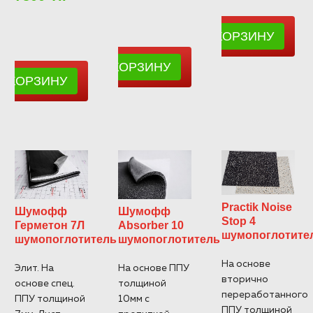
Practik Noise
Шумофф
Шумофф
Stop 4
Герметон 7Л
Absorber 10
шумопоглотите
шумопоглотитель
шумопоглотитель
На основе
Элит. На
На основе ППУ
вторично
основе спец.
толщиной
переработанного
ППУ толщиной
10мм с
ППУ толщиной