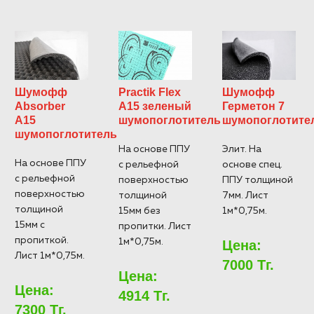
Шумофф
Practik Flex
Шумофф
Absorber
А15 зеленый
Герметон 7
А15
шумопоглотитель
шумопоглотите
шумопоглотитель
На основе ППУ
Элит. На
На основе ППУ
с рельефной
основе спец.
с рельефной
поверхностью
ППУ толщиной
поверхностью
толщиной
7мм. Лист
толщиной
15мм без
1м*0,75м.
15мм с
пропитки. Лист
пропиткой.
1м*0,75м.
Цена:
Лист 1м*0,75м.
7000 Тг.
Цена:
Цена:
4914 Тг.
7300 Тг.