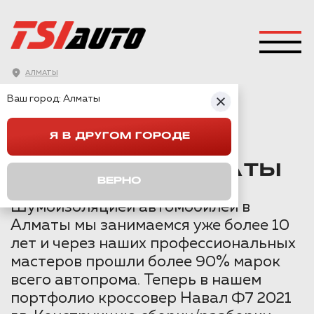
АЛМАТЫ
ГЛАВНАЯ
→
HAVAL
→
HAVAL F7
→
Ваш город:
Алматы
ШУМОИЗОЛЯЦИЯ HAVAL F7 В АЛМАТЫ
Я В ДРУГОМ ГОРОДЕ
ШУМОИЗОЛЯЦИЯ
HAVAL F7 В АЛМАТЫ
ВЕРНО
Шумоизоляцией автомобилей в
Алматы мы занимаемся уже более 10
лет и через наших профессиональных
мастеров прошли более 90% марок
всего автопрома. Теперь в нашем
портфолио кроссовер Навал Ф7 2021