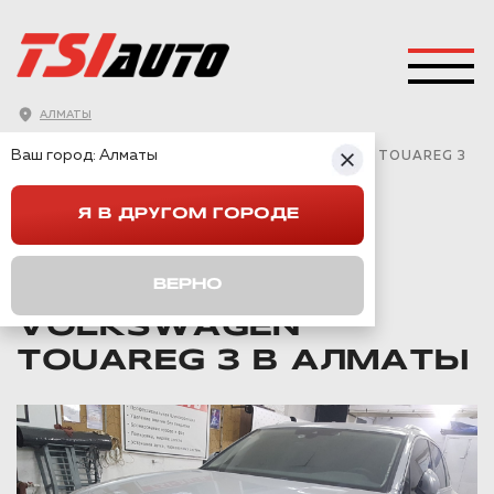
АЛМАТЫ
ГЛАВНАЯ
→
VOLKSWAGEN
→
TOUAREG 3
→
Ваш город:
Алматы
ПРАВИЛЬНАЯ ШУМОИЗОЛЯЦИЯ VOLKSWAGEN TOUAREG 3
В АЛМАТЫ
Я В ДРУГОМ ГОРОДЕ
ПРАВИЛЬНАЯ
ВЕРНО
ШУМОИЗОЛЯЦИЯ
VOLKSWAGEN
TOUAREG 3 В АЛМАТЫ