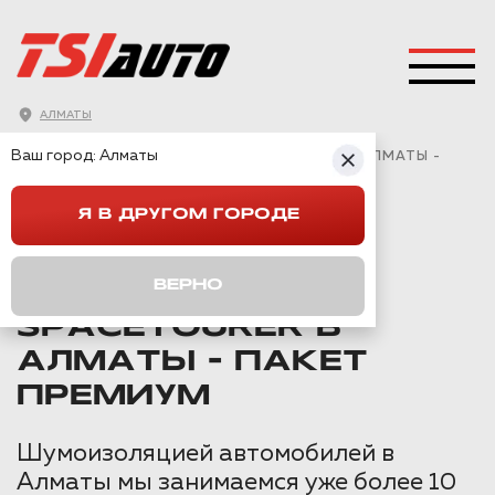
АЛМАТЫ
ГЛАВНАЯ
→
CITROEN
→
SPACETOURER
→
Ваш город:
Алматы
ШУМОИЗОЛЯЦИЯ CITROEN SPACETOURER В АЛМАТЫ -
ПАКЕТ ПРЕМИУМ
Я В ДРУГОМ ГОРОДЕ
ШУМОИЗОЛЯЦИЯ
ВЕРНО
CITROEN
SPACETOURER В
АЛМАТЫ - ПАКЕТ
ПРЕМИУМ
Шумоизоляцией автомобилей в
Алматы мы занимаемся уже более 10