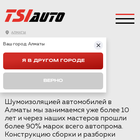
АЛМАТЫ
ГЛАВНАЯ
→
KIA
→
CEED 2
→
Ваш город:
Алматы
ШУМОИЗОЛЯЦИЯ АРОК KIA CEED В АЛМАТЫ
Я В ДРУГОМ ГОРОДЕ
ШУМОИЗОЛЯЦИЯ
АРОК KIA CEED В
ВЕРНО
АЛМАТЫ
Шумоизоляцией автомобилей в
Алматы мы занимаемся уже более 10
лет и через наших мастеров прошли
более 90% марок всего автопрома.
Конструкцию сборки и разборки