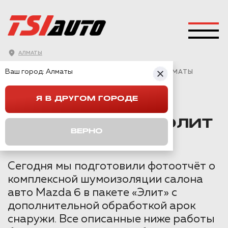
АЛМАТЫ
ГЛАВНАЯ
→
MAZDA
→
MAZDA 6
→
Ваш город:
Алматы
ШУМОИЗОЛЯЦИЯ MAZDA 6 ПАКЕТ ЭЛИТ В АЛМАТЫ
Я В ДРУГОМ ГОРОДЕ
ШУМОИЗОЛЯЦИЯ
MAZDA 6 ПАКЕТ ЭЛИТ
ВЕРНО
В АЛМАТЫ
Сегодня мы подготовили фотоотчёт о
комплексной шумоизоляции салона
авто Mazda 6 в пакете «Элит» с
дополнительной обработкой арок
снаружи. Все описанные ниже работы