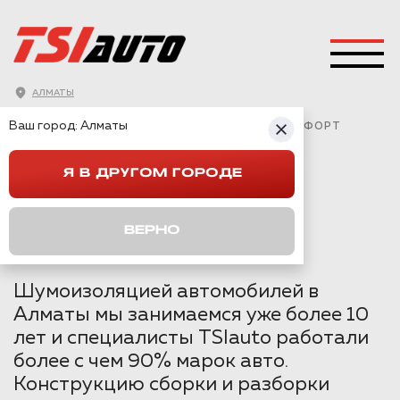
АЛМАТЫ
ГЛАВНАЯ
→
HAVAL
→
DARGO
→
Ваш город:
Алматы
ШУМОИЗОЛЯЦИЯ HAVAL DARGO - ПАКЕТ КОМФОРТ
Я В ДРУГОМ ГОРОДЕ
ШУМОИЗОЛЯЦИЯ
HAVAL DARGO -
ВЕРНО
ПАКЕТ КОМФОРТ
Шумоизоляцией автомобилей в
Алматы мы занимаемся уже более 10
лет и специалисты TSIauto работали
более с чем 90% марок авто.
Конструкцию сборки и разборки