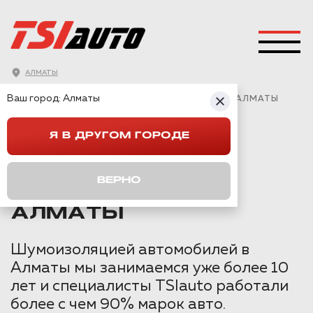
АЛМАТЫ
ГЛАВНАЯ
→
CHANGAN
→
UNI-S
→
Ваш город:
Алматы
ПОЛНАЯ ШУМОИЗОЛЯЦИЯ CHANGAN UNI-S В АЛМАТЫ
Я В ДРУГОМ ГОРОДЕ
ПОЛНАЯ
ШУМОИЗОЛЯЦИЯ
ВЕРНО
CHANGAN UNI-S В
АЛМАТЫ
Шумоизоляцией автомобилей в
Алматы мы занимаемся уже более 10
лет и специалисты TSIauto работали
более с чем 90% марок авто.