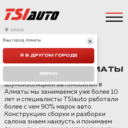
АЛМАТЫ
ГЛАВНАЯ
→
VOLVO
→
VOLVO S40
→
Ваш город:
Алматы
ШУМОИЗОЛЯЦИЯ VOLVO S40 В АЛМАТЫ
Я В ДРУГОМ ГОРОДЕ
ШУМОИЗОЛЯЦИЯ
VOLVO S40 В АЛМАТЫ
ВЕРНО
Шумоизоляцией автомобилей в
Алматы мы занимаемся уже более 10
лет и специалисты TSIauto работали
более с чем 90% марок авто.
Конструкцию сборки и разборки
салона знаем наизусть и понимаем