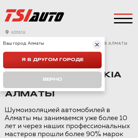
АЛМАТЫ
ГЛАВНАЯ
→
KIA
→
RIO
→
Ваш город:
Алматы
ПОЛНАЯ ШУМОИЗОЛЯЦИЯ KIA RIO С АРКАМИ В АЛМАТЫ
Я В ДРУГОМ ГОРОДЕ
ПОЛНАЯ
ШУМОИЗОЛЯЦИЯ KIA
ВЕРНО
RIO С АРКАМИ В
АЛМАТЫ
Шумоизоляцией автомобилей в
Алматы мы занимаемся уже более 10
лет и через наших профессиональных
мастеров прошли более 90% марок