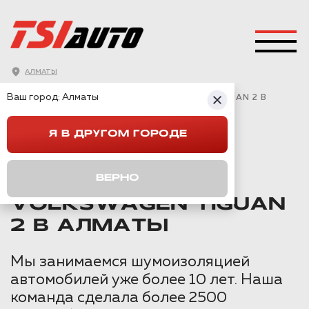
АЛМАТЫ
ГЛАВНАЯ
→
VOLKSWAGEN
→
TIGUAN 2
→
Ваш город:
Алматы
ПОЛНАЯ ШУМОИЗОЛЯЦИЯ VOLKSWAGEN TIGUAN 2 В
АЛМАТЫ
Я В ДРУГОМ ГОРОДЕ
ПОЛНАЯ
ВЕРНО
ШУМОИЗОЛЯЦИЯ
VOLKSWAGEN TIGUAN
2 В АЛМАТЫ
Мы занимаемся шумоизоляцией
автомобилей уже более 10 лет. Наша
команда сделала более 2500