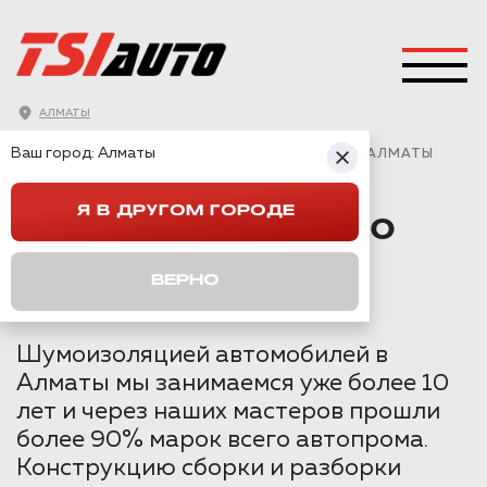
АЛМАТЫ
ГЛАВНАЯ
→
TOYOTA
→
CAMRY V70
→
Ваш город:
Алматы
TOYOTA CAMRY 70 ШУМОИЗОЛЯЦИЯ АРОК В АЛМАТЫ
Я В ДРУГОМ ГОРОДЕ
TOYOTA CAMRY 70
ШУМОИЗОЛЯЦИЯ
ВЕРНО
АРОК В АЛМАТЫ
Шумоизоляцией автомобилей в
Алматы мы занимаемся уже более 10
лет и через наших мастеров прошли
более 90% марок всего автопрома.
Конструкцию сборки и разборки