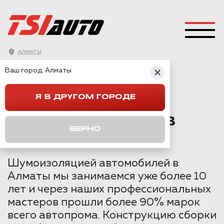
АЛМАТЫ
ГЛАВНАЯ
→
GEELY
→
MONJARO
→
Ваш город:
Алматы
ШУМОИЗОЛЯЦИЯ GEELY MONJARO В АЛМАТЫ
Я В ДРУГОМ ГОРОДЕ
ШУМОИЗОЛЯЦИЯ
GEELY MONJARO В
ВЕРНО
АЛМАТЫ
Шумоизоляцией автомобилей в
Алматы мы занимаемся уже более 10
лет и через наших профессиональных
мастеров прошли более 90% марок
всего автопрома. Конструкцию сборки