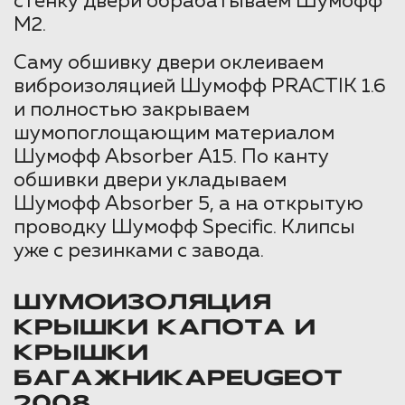
стенку двери обрабатываем Шумофф
М2.
Саму обшивку двери оклеиваем
виброизоляцией Шумофф PRACTIK 1.6
и полностью закрываем
шумопоглощающим материалом
Шумофф Absorber А15. По канту
обшивки двери укладываем
Шумофф Absorber 5, а на открытую
проводку Шумофф Specific. Клипсы
уже с резинками с завода.
ШУМОИЗОЛЯЦИЯ
КРЫШКИ КАПОТА И
КРЫШКИ
БАГАЖНИКАPEUGEOT
2008