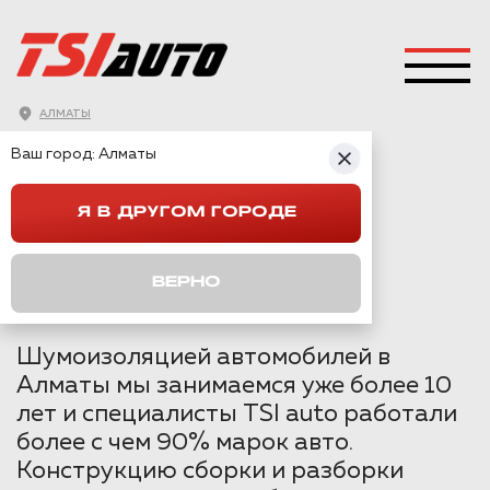
АЛМАТЫ
ГЛАВНАЯ
→
PEUGEOT
→
2008
→
Ваш город:
Алматы
ШУМОИЗОЛЯЦИЯ PEUGEOT 2008 В АЛМАТЫ
Я В ДРУГОМ ГОРОДЕ
ШУМОИЗОЛЯЦИЯ
PEUGEOT 2008 В
ВЕРНО
АЛМАТЫ
Шумоизоляцией автомобилей в
Алматы мы занимаемся уже более 10
лет и специалисты TSI auto работали
более с чем 90% марок авто.
Конструкцию сборки и разборки