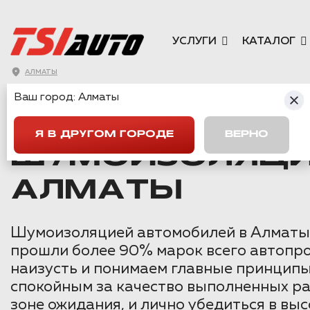
УСЛУГИ
КАТАЛОГ
АЛМАТЫ
Ваш город:
Алматы
ГЛАВНАЯ
→
MITSUBISHI
→
PAJERO SPORT 3
→
ШУМОИЗОЛЯЦ
Я В ДРУГОМ ГОРОДЕ
ВЕРНО
ШУМОИЗОЛЯЦИЯ
АЛМАТЫ
Шумоизоляцией автомобилей в Алматы 
прошли более 90% марок всего автопро
наизусть и понимаем главные принципы,
спокойным за качество выполненных ра
зоне ожидания, и лично убедиться в вы