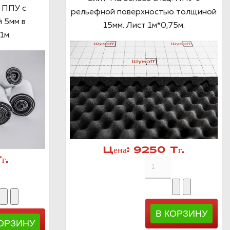
 ППУ с
рельефной поверхностью толщиной
 5мм в
15мм. Лист 1м*0,75м.
1м.
Цена:
9250 Тг.
г.