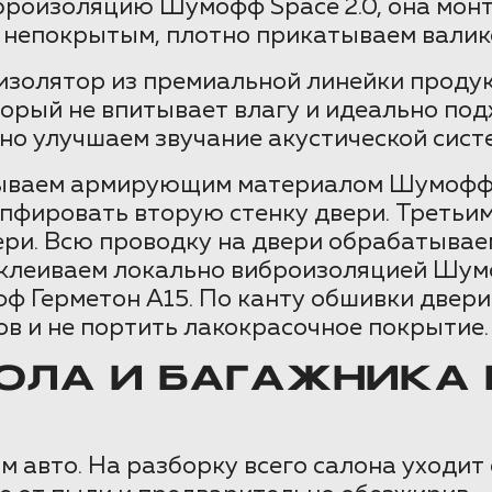
роизоляцию Шумофф Space 2.0, она монт
м непокрытым, плотно прикатываем валико
золятор из премиальной линейки проду
торый не впитывает влагу и идеально под
но улучшаем звучание акустической сист
рываем армирующим материалом Шумофф 
мпфировать вторую стенку двери. Третьи
вери. Всю проводку на двери обрабатыва
оклеиваем локально виброизоляцией Шум
Герметон А15. По канту обшивки двери
в и не портить лакокрасочное покрытие.
ЛА И БАГАЖНИКА M
 авто. На разборку всего салона уходит 