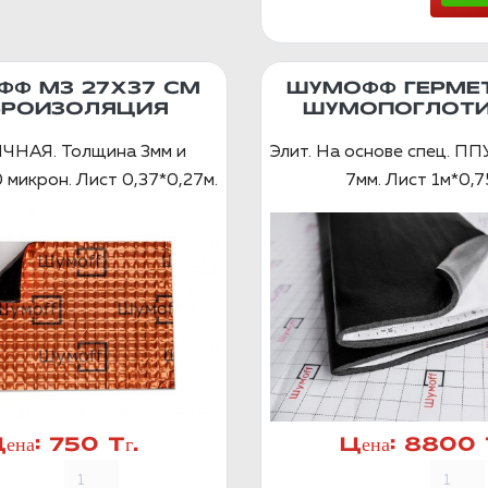
Ф М3 27Х37 СМ
ШУМОФФ ГЕРМЕ
БРОИЗОЛЯЦИЯ
ШУМОПОГЛОТИ
НАЯ. Толщина 3мм и
Элит. На основе спец. П
 микрон. Лист 0,37*0,27м.
7мм. Лист 1м*0,7
ена:
750 Тг.
Цена:
8800 Т