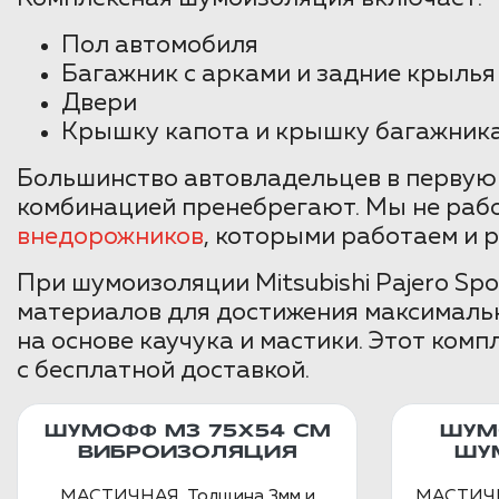
Пол автомобиля
Багажник с арками и задние крылья
Двери
Крышку капота и крышку багажник
Большинство автовладельцев в первую 
комбинацией пренебрегают. Мы не раб
внедорожников
, которыми работаем и 
При шумоизоляции Mitsubishi Pajero Sp
материалов для достижения максималь
на основе каучука и мастики. Этот ком
с бесплатной доставкой.
ШУМОФФ М3 75Х54 СМ
ШУМ
ВИБРОИЗОЛЯЦИЯ
ШУ
МАСТИЧНАЯ. Толщина 3мм и
МАСТИЧНА