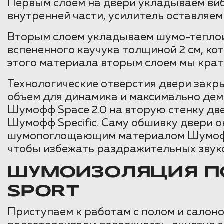
Первым слоем на двери укладываем виб
внутренней части, усилитель оставляе
Вторым слоем укладываем шумо-теплои
вспененного каучука толщиной 2 см, ко
этого материала вторым слоем мы крат
Технологические отверстия двери зак
объем для динамика и максимально де
Шумофф Space 2.0 на вторую стенку д
Шумофф Specific. Саму обшивку двери 
шумопоглощающим материалом Шумофф 
чтобы избежать раздражительных звуко
ШУМОИЗОЛЯЦИЯ ПО
SPORT
Приступаем к работам с полом и салоном