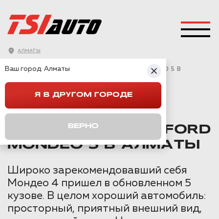
АЛМАТЫ
ГЛАВНАЯ
→
FORD
→
MONDEO 5
→
Ваш город:
Алматы
ПРАВИЛЬНАЯ ШУМОИЗОЛЯЦИЯ FORD MONDEO 5 В
АЛМАТЫ
Я В ДРУГОМ ГОРОДЕ
ПРАВИЛЬНАЯ
ВЕРНО
ШУМОИЗОЛЯЦИЯ FORD
MONDEO 5 В АЛМАТЫ
Широко зарекомендовавший себя
Мондео 4 пришел в обновленном 5
кузове. В целом хороший автомобиль:
просторный, приятный внешний вид,