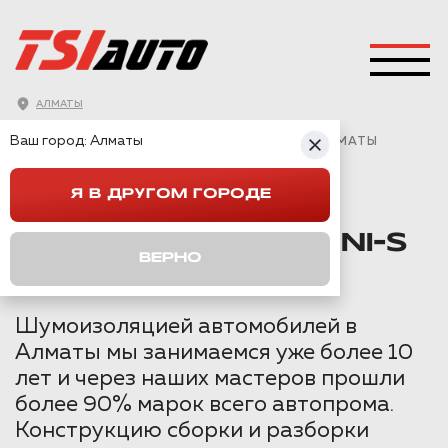
АЛМАТЫ
ГЛАВНАЯ
→
CHANGAN
→
UNI-S
→
Ваш город:
Алматы
ШУМОИЗОЛЯЦИЯ АРОК CHANGAN UNI-S В АЛМАТЫ
Я В ДРУГОМ ГОРОДЕ
ШУМОИЗОЛЯЦИЯ
АРОК CHANGAN UNI-S
ВЕРНО
В АЛМАТЫ
Шумоизоляцией автомобилей в
Алматы мы занимаемся уже более 10
лет и через наших мастеров прошли
более 90% марок всего автопрома.
Конструкцию сборки и разборки