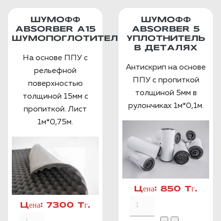
ШУМОФФ
ШУМОФФ
ABSORBER А15
ABSORBER 5
ШУМОПОГЛОТИТЕЛЬ
УПЛОТНИТЕЛЬ
В ДЕТАЛЯХ
На основе ППУ с
Антискрип на основе
рельефной
ППУ с пропиткой
поверхностью
толщиной 5мм в
толщиной 15мм с
рулончиках 1м*0,1м.
пропиткой. Лист
1м*0,75м.
Цена:
850 Тг.
Цена:
7300 Тг.