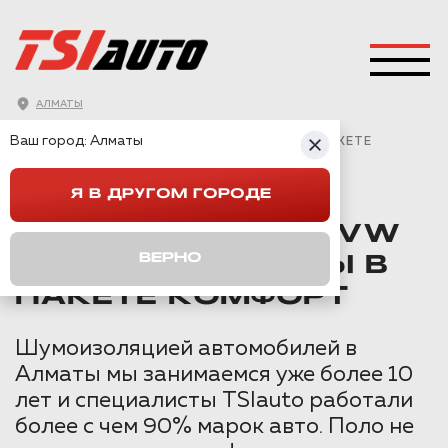
АЛМАТЫ
ГЛАВНАЯ
→
VOLKSWAGEN
→
POLO 6
→
Ваш город:
Алматы
ШУМОИЗОЛЯЦИЯ VW POLO 6 В АЛМАТЫ В ПАКЕТЕ
КОМФОРТ
Я В ДРУГОМ ГОРОДЕ
ШУМОИЗОЛЯЦИЯ VW
ВЕРНО
POLO 6 В АЛМАТЫ В
ПАКЕТЕ КОМФОРТ
Шумоизоляцией автомобилей в
Алматы мы занимаемся уже более 10
лет и специалисты TSIauto работали
более с чем 90% марок авто. Поло не