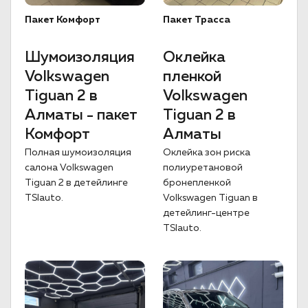
Пакет Комфорт
Пакет Трасса
Шумоизоляция
Оклейка
Volkswagen
пленкой
Tiguan 2 в
Volkswagen
Алматы - пакет
Tiguan 2 в
Комфорт
Алматы
Полная шумоизоляция
Оклейка зон риска
салона Volkswagen
полиуретановой
Tiguan 2 в детейлинге
бронепленкой
TSIauto.
Volkswagen Tiguan в
детейлинг-центре
TSIauto.