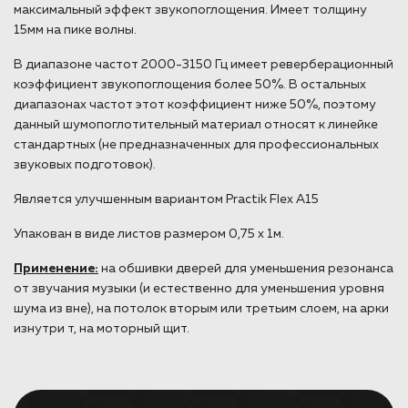
максимальный эффект звукопоглощения. Имеет толщину
15мм на пике волны.
В диапазоне частот 2000-3150 Гц имеет реверберационный
коэффициент звукопоглощения более 50%. В остальных
диапазонах частот этот коэффициент ниже 50%, поэтому
данный шумопоглотительный материал относят к линейке
стандартных (не предназначенных для профессиональных
звуковых подготовок).
Является улучшенным вариантом Practik Flex A15
Упакован в виде листов размером 0,75 х 1м.
Применение:
на обшивки дверей для уменьшения резонанса
от звучания музыки (и естественно для уменьшения уровня
шума из вне), на потолок вторым или третьим слоем, на арки
изнутри т, на моторный щит.