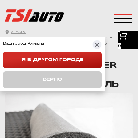
АЛМАТЫ
ГЛАВНАЯ
→
КАТАЛОГ
→
ШУМОПОГЛОТИТЕЛИ
→
Ваш город:
Алматы
ШУМОФФ ABSORBER А15 ШУМОПОГЛОТИТЕЛЬ
0
Я В ДРУГОМ ГОРОДЕ
ШУМОФФ ABSORBER
А15
ВЕРНО
ШУМОПОГЛОТИТЕЛЬ