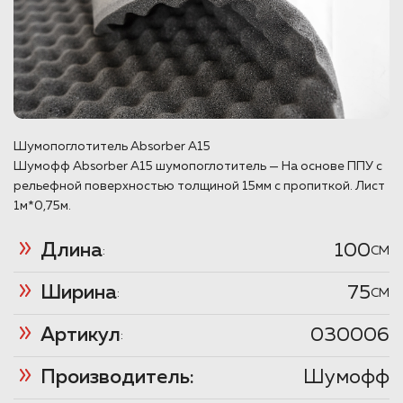
Шумопоглотитель Absorber А15
Шумофф Absorber А15 шумопоглотитель — На основе ППУ с
рельефной поверхностью толщиной 15мм с пропиткой. Лист
1м*0,75м.
Длина
100
:
CM
Ширина
75
:
CM
Артикул
030006
:
Производитель:
Шумофф