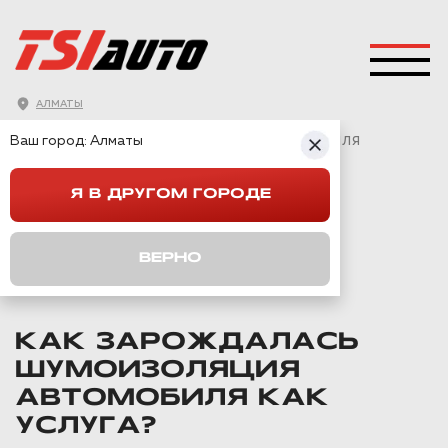
АЛМАТЫ
ГЛАВНАЯ
→
СТАТЬИ
→
Ваш город:
Алматы
ЗАЧЕМ ДЕЛАТЬ ШУМОИЗОЛЯЦИЮ АВТОМОБИЛЯ
Я В ДРУГОМ ГОРОДЕ
ЗАЧЕМ ДЕЛАТЬ
ШУМОИЗОЛЯЦИЮ
ВЕРНО
АВТОМОБИЛЯ
КАК ЗАРОЖДАЛАСЬ
ШУМОИЗОЛЯЦИЯ
АВТОМОБИЛЯ КАК
УСЛУГА?