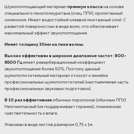
Шумопоглощающий материал
премиум класса
на основе
специального пенополиуретана (спец. ППУ), пропитанный
силиконом. Имеет водостойкий клеевой монтажный слой. С
развитой поверхностью в виде волн, что обеспечивает
максимальный эффект звукопоглощения.
Имеет толщину 30мм на пике волны.
Высоко эффективен в широком диапазоне частот: 800-
6500 Гц
имеет реверберационный коэффициент
звукопоглощения более 50%. Поэтому данный
шумопоглотительный материал относят к линейке
профессиональных шумопоглотителей (неотъемлемая часть
профессиональных звуковых подготовок).
В 10 раз эффективнее
обычных поролонов (обычных ППУ).
Неогнеопасный (не поддерживает горения), пониженная
чувствительность к влаге.
Упакован в виде листов размером 0,75 х 1м.