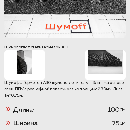
Шумопоглотитель Герметон А30
Шумофф Герметон А30 шумопоглотитель — Элит. На основе
спец. ППУ с рельефной поверхностью толщиной 30мм. Лист
1м*0,75м.
Длина
100
:
CM
Ширина
75
:
CM