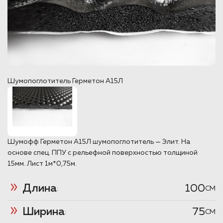
Шумопоглотитель Герметон А15Л
Шумофф Герметон А15Л шумопоглотитель — Элит. На
основе спец. ППУ с рельефной поверхностью толщиной
15мм. Лист 1м*0,75м.
Длина
100
:
CM
Ширина
75
:
CM