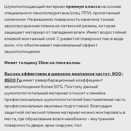
Шумопоглощающий материал
премиум класса
на основе
специального пенополиуретана (спец. ППУ), пропитанный
силиконом. На внешнюю поверхность нанесена тонкая
звукопрозрачная пленка из латексной резины, которая
защищает материал от пападания влаги. Имеет водостойкий
клеевой монтажный слой. С развитой поверхностью в виде
волн, что обеспечивает максимальный эффект
звукопоглощения.
Имеет толщину 15мм на пике волны.
Высоко эффективен в широком диапазоне частот: 800-
6500 Гц
имеет реверберационный коэффициент
звукопоглощения более 50%. Поэтому данный
шумопоглотительный материал относят к линейке
профессиональных шумопоглотителей (неотъемлемая часть
профессиональных звуковых подготовок). Благодаря
защитной латексной пленке материал можно монтировать в
места, где образование влаги неизбежно - внутренняя
поверхность двери, арки снаружи, пол