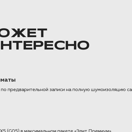
ОЖЕТ
ИНТЕРЕСНО
лматы
м по предварительной записи на полную шумоизоляцию са
 (G05) в максимальном пакете «Элит Премиум».