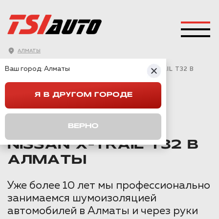
АЛМАТЫ
ГЛАВНАЯ
→
NISSAN
→
X-TRAIL (32)
→
Ваш город:
Алматы
ПРАВИЛЬНАЯ ШУМОИЗОЛЯЦИЯ NISSAN X-TRAIL T32 В
АЛМАТЫ
Я В ДРУГОМ ГОРОДЕ
ПРАВИЛЬНАЯ
ВЕРНО
ШУМОИЗОЛЯЦИЯ
NISSAN X-TRAIL T32 В
АЛМАТЫ
Уже более 10 лет мы профессионально
занимаемся шумоизоляцией
автомобилей в Алматы и через руки