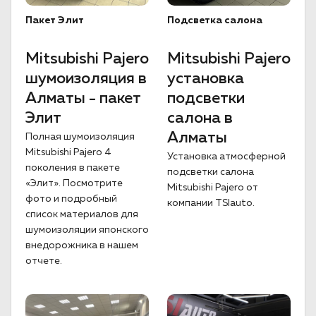
Пакет Элит
Подсветка салона
Mitsubishi Pajero
Mitsubishi Pajero
шумоизоляция в
установка
Алматы - пакет
подсветки
Элит
салона в
Алматы
Полная шумоизоляция
Mitsubishi Pajero 4
Установка атмосферной
поколения в пакете
подсветки салона
«Элит». Посмотрите
Mitsubishi Pajero от
фото и подробный
компании TSIauto.
список материалов для
шумоизоляции японского
внедорожника в нашем
отчете.