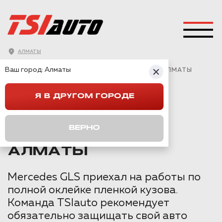
АЛМАТЫ
ГЛАВНАЯ
→
MERCEDES
→
GLS
→
Ваш город:
Алматы
MERCEDES GLS ОКЛЕЙКА БРОНЕПЛЕНКОЙ В АЛМАТЫ
Я В ДРУГОМ ГОРОДЕ
MERCEDES GLS
ОКЛЕЙКА
ВЕРНО
БРОНЕПЛЕНКОЙ В
АЛМАТЫ
Mercedes GLS приехал на работы по
полной оклейке пленкой кузова.
Команда TSIauto рекомендует
обязательно защищать свой авто