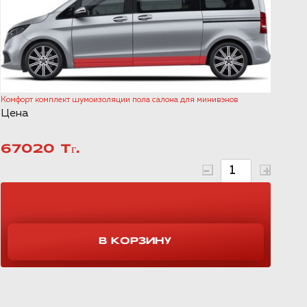
Комфорт комплект шумоизоляции пола салона для минивэнов
Цена
67020 Тг.