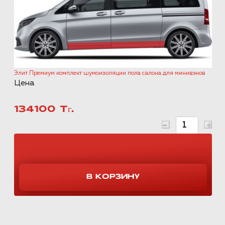
Элит Премиум комплект шумоизоляции пола салона для минивэнов
Цена
134100 Тг.