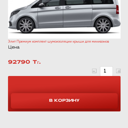
Элит Премиум комплект шумоизоляции крыши для минивэнов
Цена
92790 Тг.