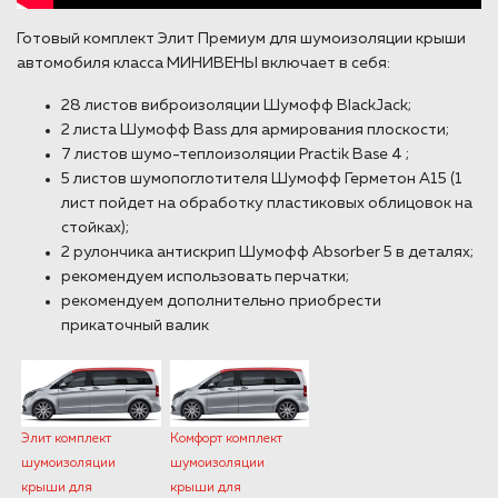
Готовый комплект Элит Премиум для шумоизоляции крыши
автомобиля класса МИНИВЕНЫ включает в себя:
28 листов виброизоляции Шумофф BlackJack;
2 листа Шумофф Bass для армирования плоскости;
7 листов шумо-теплоизоляции Practik Base 4 ;
5 листов шумопоглотителя Шумофф Герметон А15 (1
лист пойдет на обработку пластиковых облицовок на
стойках);
2 рулончика антискрип Шумофф Absorber 5 в деталях;
рекомендуем использовать перчатки;
рекомендуем дополнительно приобрести
прикаточный валик
Элит комплект
Комфорт комплект
шумоизоляции
шумоизоляции
крыши для
крыши для